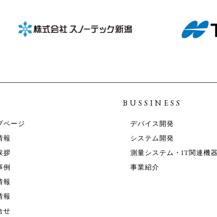
U
BUSSINESS
プページ
デバイス開発
情報
システム開発
挨拶
測量システム・IT関連機
事例
事業紹介
情報
情報
合せ