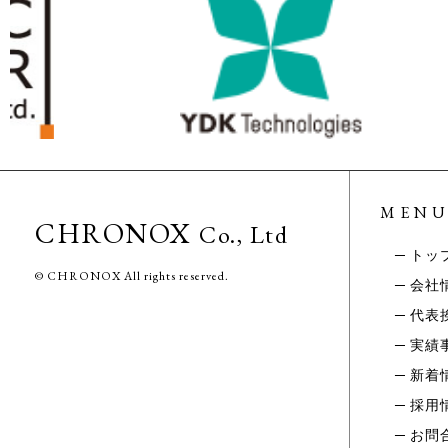
MEN
CHRONOX
Co., Ltd
─
トッ
© CHRONOX All rights reserved.
─ 会社
─ 代表
─ 実績
─ 新着
─ 採用
─ お問