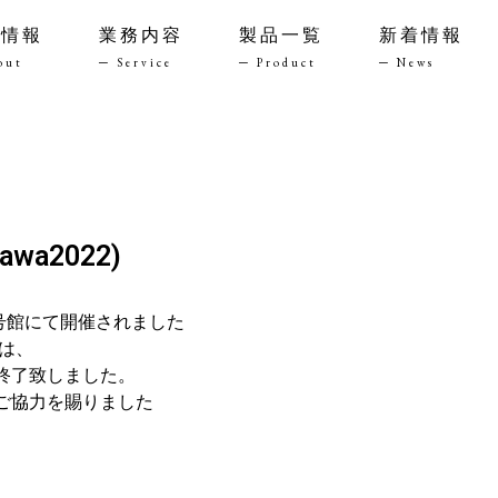
社情報
業務内容
製品一覧
新着情報
bout
─ Service
─ Product
─ News
wa2022)
 3号館にて開催されました
」は、
終了致しました。
ご協力を賜りました